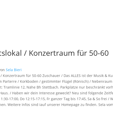
tslokal / Konzertraum für 50-60
von
Sela Bieri
al / Konzertraum für 50-60 Zuschauer / Das ALLES ist der Musik & K
im Parterre / Korkboden / gestimmter Flügel (Rönisch) / Nebenraum 
it: Tramlinie 12, Nähe Bh Stettbach. Parkplätze nur beschränkt vo
 Haus. / Haben wir dein Interesse geweckt? Neu sind folgende Zeitf
0-17:00, Do 12:15-17:15, Fr ganzer Tag bis 17:45, Sa & So frei / W
nen. Weitere Infos sind iauf unserer Homepage zu finden. Sela vo