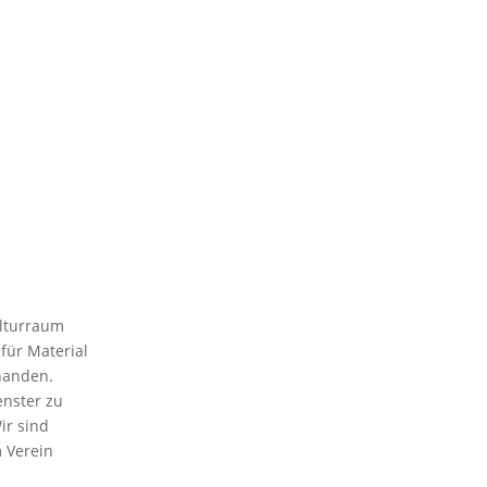
ulturraum
für Material
rhanden.
enster zu
ir sind
m Verein