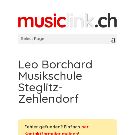
Select Page
Leo Borchard
Musikschule
Steglitz-
Zehlendorf
Fehler gefunden? Einfach
per
Kontaktformular melden
!