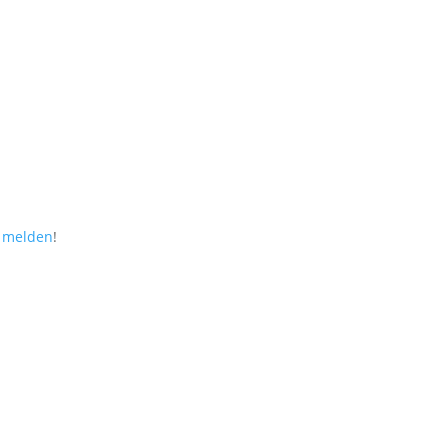
r melden
!