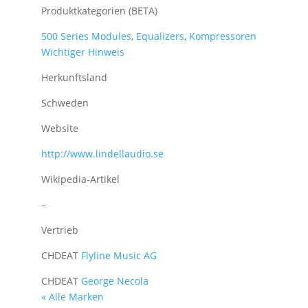
Produktkategorien (BETA)
500 Series Modules
,
Equalizers
,
Kompressoren
Wichtiger Hinweis
Herkunftsland
Schweden
Website
http://www.lindellaudio.se
Wikipedia-Artikel
–
Vertrieb
CH
DE
AT
Flyline Music AG
CH
DE
AT
George Necola
« Alle Marken