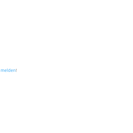
r melden
!