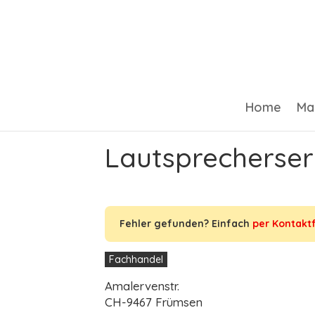
Home
Ma
Lautsprecherserv
Fehler gefunden? Einfach
per Kontakt
Fachhandel
Amalervenstr.
CH-9467 Frümsen