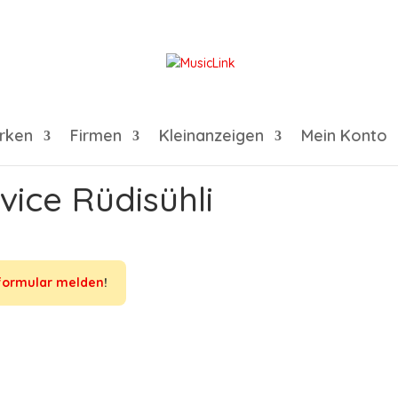
rken
Firmen
Kleinanzeigen
Mein Konto
ice Rüdisühli
formular melden
!