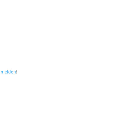
r melden
!