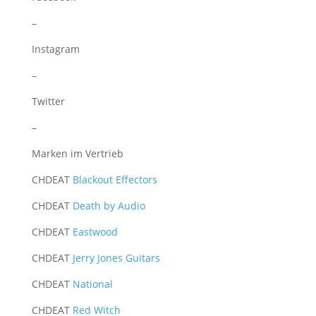
–
Instagram
–
Twitter
–
Marken im Vertrieb
CH
DE
AT
Blackout Effectors
CH
DE
AT
Death by Audio
CH
DE
AT
Eastwood
CH
DE
AT
Jerry Jones Guitars
CH
DE
AT
National
CH
DE
AT
Red Witch